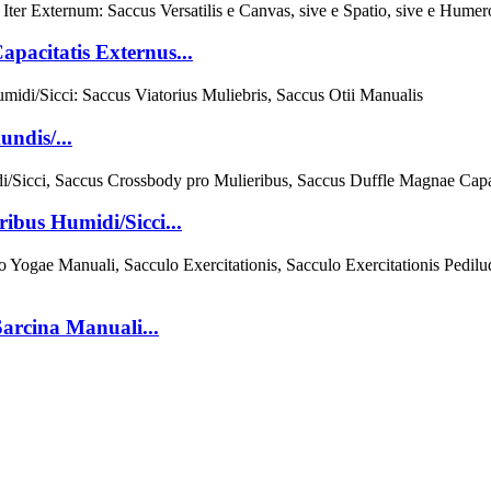
pacitatis Externus...
ndis/...
ibus Humidi/Sicci...
Sarcina Manuali...