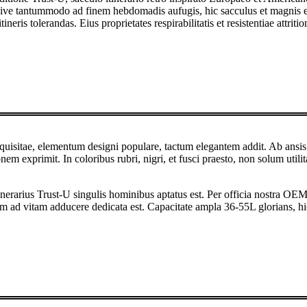
 es sive tantummodo ad finem hebdomadis aufugis, hic sacculus et magnis e
itineris tolerandas. Eius proprietates respirabilitatis et resistentiae att
quisitae, elementum designi populare, tactum elegantem addit. Ab ansis 
onem exprimit. In coloribus rubri, nigri, et fusci praesto, non solum utili
itinerarius Trust-U singulis hominibus aptatus est. Per officia nostra
m ad vitam adducere dedicata est. Capacitate ampla 36-55L glorians, h