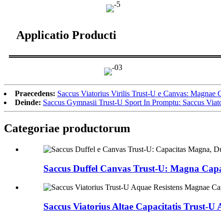
Applicatio Producti
Praecedens:
Saccus Viatorius Virilis Trust-U e Canvas: Magnae Cap
Deinde:
Saccus Gymnasii Trust-U Sport In Promptu: Saccus Viat
Categoriae productorum
Saccus Duffel Canvas Trust-U: Magna Capaci
Saccus Viatorius Altae Capacitatis Trust-U A