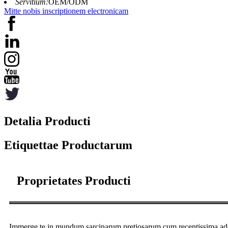
Servitium:
OEM/ODM
Mitte nobis inscriptionem electronicam
Detalia Producti
Etiquettae Productarum
Proprietates Producti
Immerge te in mundum sarcinarum pretiosarum cum recentissima additi