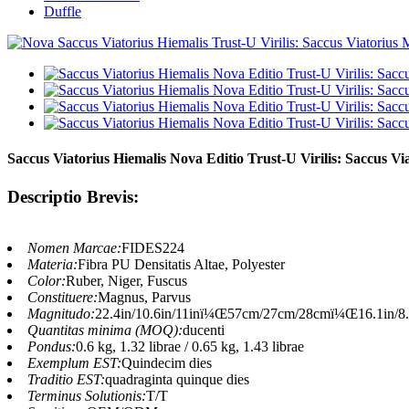
Duffle
Saccus Viatorius Hiemalis Nova Editio Trust-U Virilis: Saccus Vi
Descriptio Brevis:
Nomen Marcae:
FIDES224
Materia:
Fibra PU Densitatis Altae, Polyester
Color:
Ruber, Niger, Fuscus
Constituere:
Magnus, Parvus
Magnitudo:
22.4in/10.6in/11inï¼Œ57cm/27cm/28cmï¼Œ16.1in/8
Quantitas minima (MOQ):
ducenti
Pondus:
0.6 kg, 1.32 librae / 0.65 kg, 1.43 librae
Exemplum EST:
Quindecim dies
Traditio EST:
quadraginta quinque dies
Terminus Solutionis:
T/T