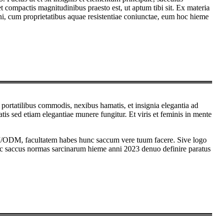
t compactis magnitudinibus praesto est, ut aptum tibi sit. Ex materia
ritioni, cum proprietatibus aquae resistentiae coniunctae, eum hoc hieme
portatilibus commodis, nexibus hamatis, et insignia elegantia ad
tatis sed etiam elegantiae munere fungitur. Et viris et feminis in mente
 OEM/ODM, facultatem habes hunc saccum vere tuum facere. Sive logo
ic saccus normas sarcinarum hieme anni 2023 denuo definire paratus