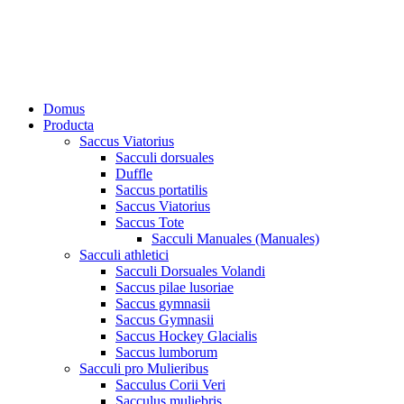
Domus
Producta
Saccus Viatorius
Sacculi dorsuales
Duffle
Saccus portatilis
Saccus Viatorius
Saccus Tote
Sacculi Manuales (Manuales)
Sacculi athletici
Sacculi Dorsuales Volandi
Saccus pilae lusoriae
Saccus gymnasii
Saccus Gymnasii
Saccus Hockey Glacialis
Saccus lumborum
Sacculi pro Mulieribus
Sacculus Corii Veri
Sacculus muliebris