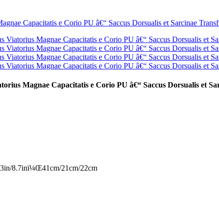
atorius Magnae Capacitatis e Corio PU â€“ Saccus Dorsualis et Sar
.3in/8.7inï¼Œ41cm/21cm/22cm