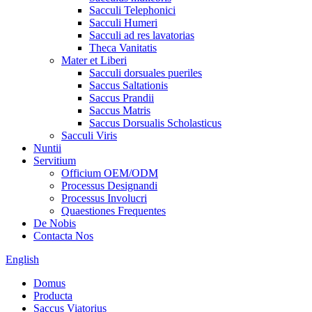
Sacculi Telephonici
Sacculi Humeri
Sacculi ad res lavatorias
Theca Vanitatis
Mater et Liberi
Sacculi dorsuales pueriles
Saccus Saltationis
Saccus Prandii
Saccus Matris
Saccus Dorsualis Scholasticus
Sacculi Viris
Nuntii
Servitium
Officium OEM/ODM
Processus Designandi
Processus Involucri
Quaestiones Frequentes
De Nobis
Contacta Nos
English
Domus
Producta
Saccus Viatorius