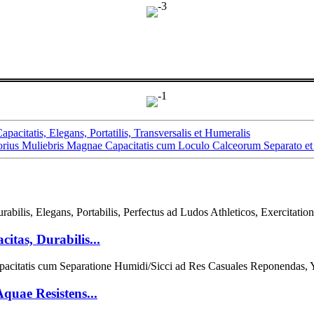
acitatis, Elegans, Portatilis, Transversalis et Humeralis
orius Muliebris Magnae Capacitatis cum Loculo Calceorum Separato 
tas, Durabilis...
quae Resistens...