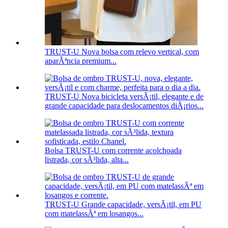
TRUST-U Nova bolsa com relevo vertical, com
aparÃªncia premium...
TRUST-U Nova bicicleta versÃ¡til, elegante e de
grande capacidade para deslocamentos diÃ¡rios...
Bolsa TRUST-U com corrente acolchoada
listrada, cor sÃ³lida, alta...
TRUST-U Grande capacidade, versÃ¡til, em PU
com matelassÃª em losangos...