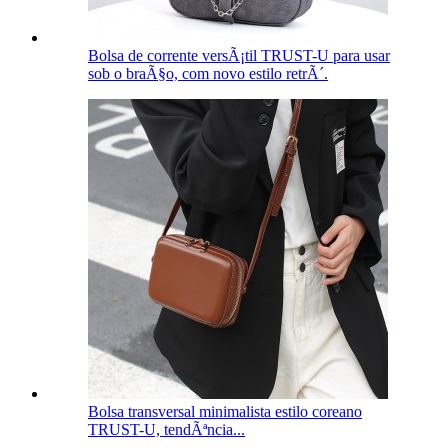
Bolsa de corrente versÃ¡til TRUST-U para usar
sob o braÃ§o, com novo estilo retrÃ´.
Bolsa transversal minimalista estilo coreano
TRUST-U, tendÃªncia...