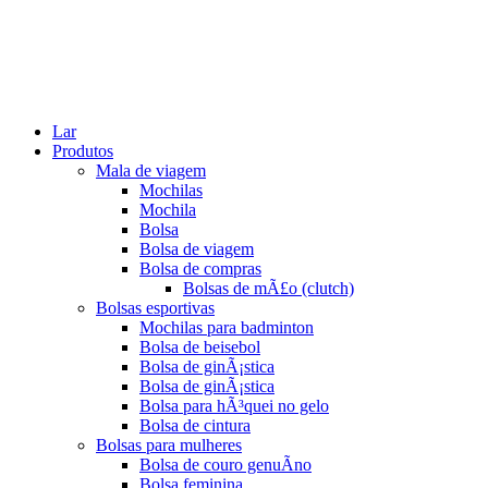
Lar
Produtos
Mala de viagem
Mochilas
Mochila
Bolsa
Bolsa de viagem
Bolsa de compras
Bolsas de mÃ£o (clutch)
Bolsas esportivas
Mochilas para badminton
Bolsa de beisebol
Bolsa de ginÃ¡stica
Bolsa de ginÃ¡stica
Bolsa para hÃ³quei no gelo
Bolsa de cintura
Bolsas para mulheres
Bolsa de couro genuÃ­no
Bolsa feminina