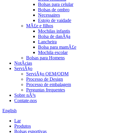
Bolsas para celular
Bolsas de ombro
Necessaires
Estojo de vaidade
MÃ£e e filhos
Mochilas infantis
Bolsa de danÃ§a
Lancheira
Bolsa para mamÃ£e
Mochila escolar
Bolsas para Homens
NotÃ­cias
ServiÃ§o
ServiÃ§o OEM/ODM
Processo de Design
Processo de embalagem
Perguntas frequentes
Sobre nÃ³s
Contate-nos
English
Lar
Produtos
Bolsas esportivas