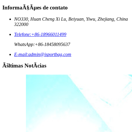
InformaÃ§Ãµes de contato
NO330, Huan Cheng Xi Lu, Beiyuan, Yiwu, Zhejiang, China
322000
Telefone:
+86-18966011499
WhatsApp:
+86-18458095637
E-mail:
admin@isportbag.com
Ãšltimas NotÃ­cias