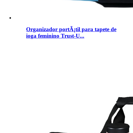
Organizador portÃ¡til para tapete de
ioga feminino Trust-U...