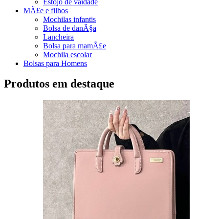
Estojo de vaidade
MÃ£e e filhos
Mochilas infantis
Bolsa de danÃ§a
Lancheira
Bolsa para mamÃ£e
Mochila escolar
Bolsas para Homens
Produtos em destaque