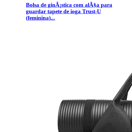
Bolsa de ginÃ¡stica com alÃ§a para
guardar tapete de ioga Trust-U
(feminina)...