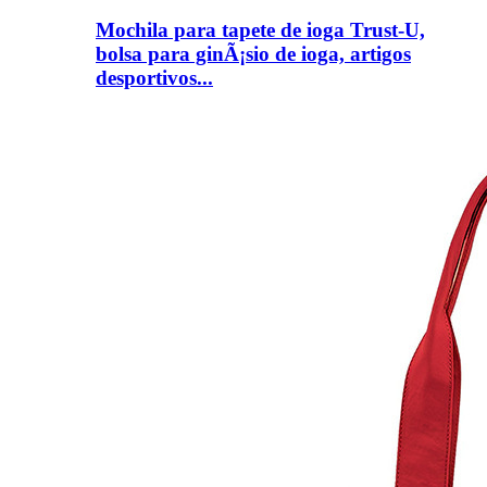
Mochila para tapete de ioga Trust-U,
bolsa para ginÃ¡sio de ioga, artigos
desportivos...