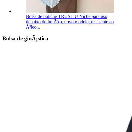
Bolsa de boliche TRUST-U Niche para uso
debaixo do braÃ§o, novo modelo, resistente ao
Ã³leo...
Bolsa de ginÃ¡stica