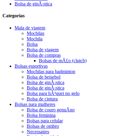
Bolsa de ginÃ¡stica
Categorias
Mala de viagem
Mochilas
Mochila
Bolsa
Bolsa de viagem
Bolsa de compras
Bolsas de mÃ£o (clutch)
Bolsas esportivas
Mochilas para badminton
Bolsa de beisebol
Bolsa de ginÃ¡stica
Bolsa de ginÃ¡stica
Bolsa para hÃ³quei no gelo
Bolsa de cintura
Bolsas para mulheres
Bolsa de couro genuÃ­no
Bolsa feminina
Bolsas para celular
Bolsas de ombro
Necessaires