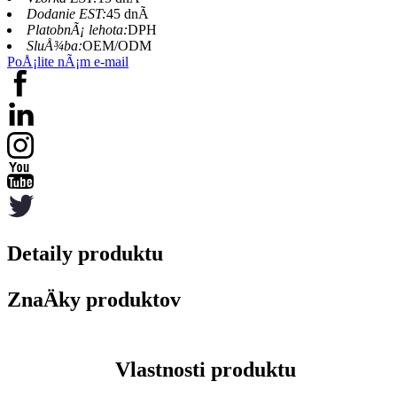
Dodanie EST:
45 dnÃ­
PlatobnÃ¡ lehota:
DPH
SluÅ¾ba:
OEM/ODM
PoÅ¡lite nÃ¡m e-mail
Detaily produktu
ZnaÄky produktov
Vlastnosti produktu