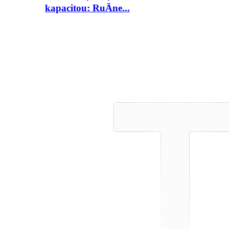
kapacitou: RuÄne...