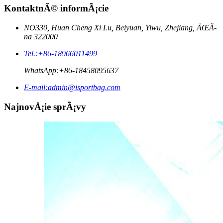
KontaktnÃ© informÃ¡cie
NO330, Huan Cheng Xi Lu, Beiyuan, Yiwu, Zhejiang, ÄŒÃ­
na 322000
Tel.:
+86-18966011499
WhatsApp:
+86-18458095637
E-mail:
admin@isportbag.com
NajnovÅ¡ie sprÃ¡vy