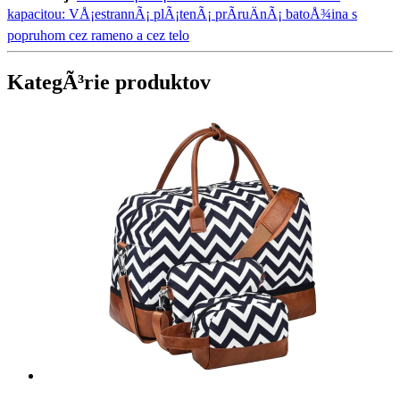
kapacitou: VÅ¡estrannÃ¡ plÃ¡tenÃ¡ prÃ­ruÄnÃ¡ batoÅ¾ina s
popruhom cez rameno a cez telo
KategÃ³rie produktov