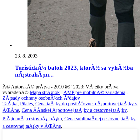
23. 8. 2003
TuristickÃ½ batoh 2023, ktorÃ½ sa vyhÃ½ba
nÃ¡strahÃ¡m...
Â© AutorskÃ© prÃ¡va - 2010 â€“ 2023: VÅ¡etky prÃ¡va
vyhradenÃ©.
Mapa strÃ¡nok
-
AMP pre mobilnÃ© zariadenia
-
ZÃ¡sady ochrany osobnÃ½ch Ãºdajov
TaÅ¡ka
,
Pilates
,
Cena taÅ¡ky do posilÅˆovne a Å¡portovej taÅ¡ky v
ÄŒÃ­ne
,
Cena ÄÃ­nskej Å¡portovej taÅ¡ky a cestovnej taÅ¡ky
,
PlÃ¡tennÃ¡ cestovnÃ¡ taÅ¡ka
,
Cena sublimaÄnej cestovnej taÅ¡ky
a cestovnej taÅ¡ky v ÄŒÃ­ne
,