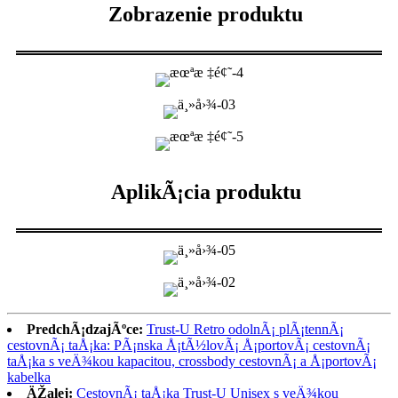
Zobrazenie produktu
AplikÃ¡cia produktu
PredchÃ¡dzajÃºce:
Trust-U Retro odolnÃ¡ plÃ¡tennÃ¡
cestovnÃ¡ taÅ¡ka: PÃ¡nska Å¡tÃ½lovÃ¡ Å¡portovÃ¡ cestovnÃ¡
taÅ¡ka s veÄ¾kou kapacitou, crossbody cestovnÃ¡ a Å¡portovÃ¡
kabelka
ÄŽalej:
CestovnÃ¡ taÅ¡ka Trust-U Unisex s veÄ¾kou