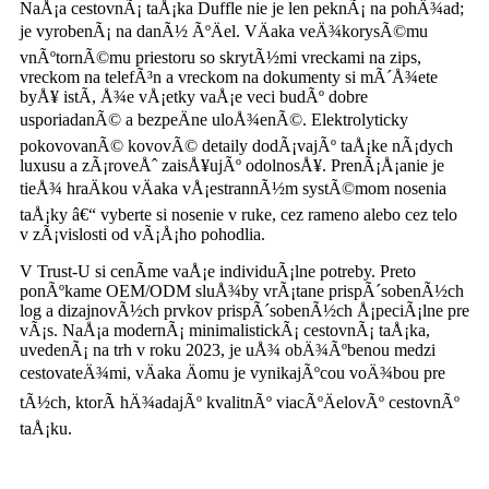
NaÅ¡a cestovnÃ¡ taÅ¡ka Duffle nie je len peknÃ¡ na pohÄ¾ad;
je vyrobenÃ¡ na danÃ½ ÃºÄel. VÄaka veÄ¾korysÃ©mu
vnÃºtornÃ©mu priestoru so skrytÃ½mi vreckami na zips,
vreckom na telefÃ³n a vreckom na dokumenty si mÃ´Å¾ete
byÅ¥ istÃ­, Å¾e vÅ¡etky vaÅ¡e veci budÃº dobre
usporiadanÃ© a bezpeÄne uloÅ¾enÃ©. Elektrolyticky
pokovovanÃ© kovovÃ© detaily dodÃ¡vajÃº taÅ¡ke nÃ¡dych
luxusu a zÃ¡roveÅˆ zaisÅ¥ujÃº odolnosÅ¥. PrenÃ¡Å¡anie je
tieÅ¾ hraÄkou vÄaka vÅ¡estrannÃ½m systÃ©mom nosenia
taÅ¡ky â€“ vyberte si nosenie v ruke, cez rameno alebo cez telo
v zÃ¡vislosti od vÃ¡Å¡ho pohodlia.
V Trust-U si cenÃ­me vaÅ¡e individuÃ¡lne potreby. Preto
ponÃºkame OEM/ODM sluÅ¾by vrÃ¡tane prispÃ´sobenÃ½ch
log a dizajnovÃ½ch prvkov prispÃ´sobenÃ½ch Å¡peciÃ¡lne pre
vÃ¡s. NaÅ¡a modernÃ¡ minimalistickÃ¡ cestovnÃ¡ taÅ¡ka,
uvedenÃ¡ na trh v roku 2023, je uÅ¾ obÄ¾Ãºbenou medzi
cestovateÄ¾mi, vÄaka Äomu je vynikajÃºcou voÄ¾bou pre
tÃ½ch, ktorÃ­ hÄ¾adajÃº kvalitnÃº viacÃºÄelovÃº cestovnÃº
taÅ¡ku.