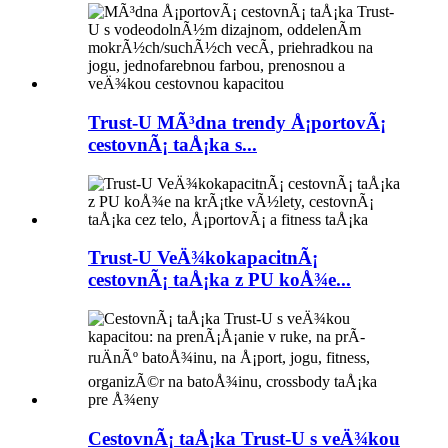
Trust-U MÃ³dna trendy Å¡portovÃ¡
cestovnÃ¡ taÅ¡ka s...
Trust-U VeÄ¾kokapacitnÃ¡
cestovnÃ¡ taÅ¡ka z PU koÅ¾e...
CestovnÃ¡ taÅ¡ka Trust-U s veÄ¾kou