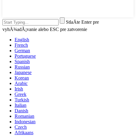
StlaÄte Enter pre
vyhÄ¾adÃ¡vanie alebo ESC pre zatvorenie
English
French
German
Portuguese
Spanish
Russian
Japanese
Korean
Arabic
Irish
Greek
Turkish
Italian
Danish
Romanian
Indonesian
Czech
Afrikaans