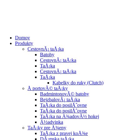
Domov
Produkty
CestovnÃ¡ taÅ¡ka
Batohy
CestovnÃ¡ taÅ¡ka
TaÅ¡ka
CestovnÃ¡ taÅ¡ka
TaÅ¡ka
Kabelky do ruky (Clutch)
Å portovÃ© taÅ¡ky
BadmintonovÃ© batohy
BejzbalovÃ¡ taÅ¡ka
TaÅ¡ka do posilÅˆovne
TaÅ¡ka do posilÅˆovne
TaÅ¡ka na Ä¾adovÃ½ hokej
Ä½advinka
TaÅ¡ky pre Å¾eny
TaÅ¡ka z pravej koÅ¾e
DÃ¡mska taÅ¡ka