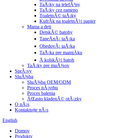
TaÅ¡ky na telefÃ³ny
TaÅ¡ky cez rameno
ToaletnÃ© taÅ¡ky
KufrÃ­k na toaletnÃ½ papier
Mama a deti
DetskÃ© batohy
TaneÄnÃ¡ taÅ¡ka
ObedovÃ¡ taÅ¡ka
TaÅ¡ka pre mamiÄku
Å kolskÃ½ batoh
TaÅ¡ky pre muÅ¾ov
SprÃ¡vy
SluÅ¾ba
SluÅ¾ba OEM/ODM
Proces nÃ¡vrhu
Proces balenia
ÄŒasto kladenÃ© otÃ¡zky
O nÃ¡s
Kontaktujte nÃ¡s
English
Domov
Produkty