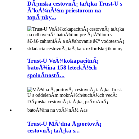
DÃ¡mska cestovnÃ¡ taÅ¡ka Trust-U s
ÃºloÅ¾nÃ½m priestorom na
topÃ¡nky...
Trust-U VeÄ¾kokapacitnÃ¡
batoÅ¾ina 158 leteckÃ½ch
spoloÄnostÃ­...
Trust-U MÃ³dna Å¡portovÃ¡
cestovnÃ¡ taÅ¡ka s...