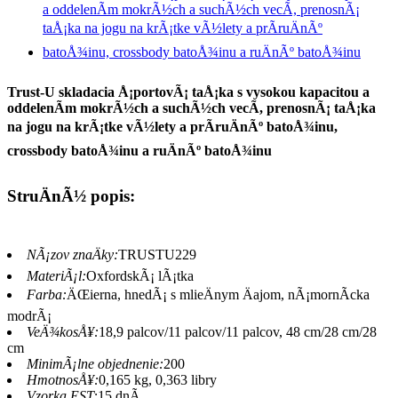
Trust-U skladacia Å¡portovÃ¡ taÅ¡ka s vysokou kapacitou a
oddelenÃ­m mokrÃ½ch a suchÃ½ch vecÃ­, prenosnÃ¡ taÅ¡ka
na jogu na krÃ¡tke vÃ½lety a prÃ­ruÄnÃº batoÅ¾inu,
crossbody batoÅ¾inu a ruÄnÃº batoÅ¾inu
StruÄnÃ½ popis:
NÃ¡zov znaÄky:
TRUSTU229
MateriÃ¡l:
OxfordskÃ¡ lÃ¡tka
Farba:
ÄŒierna, hnedÃ¡ s mlieÄnym Äajom, nÃ¡mornÃ­cka
modrÃ¡
VeÄ¾kosÅ¥:
18,9 palcov/11 palcov/11 palcov, 48 cm/28 cm/28
cm
MinimÃ¡lne objednenie:
200
HmotnosÅ¥:
0,165 kg, 0,363 libry
Vzorka EST:
15 dnÃ­