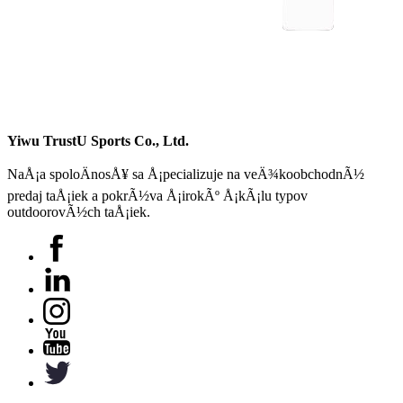
Yiwu TrustU Sports Co., Ltd.
NaÅ¡a spoloÄnosÅ¥ sa Å¡pecializuje na veÄ¾koobchodnÃ½
predaj taÅ¡iek a pokrÃ½va Å¡irokÃº Å¡kÃ¡lu typov
outdoorovÃ½ch taÅ¡iek.