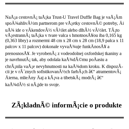
NaÅ¡a cestovnÃ¡ taÅ¡ka Trust-U Travel Duffle Bag je vaÅ¡Ã­m
spoÄ¾ahlivÃ½m partnerom pre vÅ¡etky cestovnÃ© potreby, Äi
uÅ¾ ide o vÃ­kendovÃ½ vÃ½let alebo dlhÃ½ vÃ½let. TÃ¡to
vÅ¡estrannÃ¡ taÅ¡ka v tvare valca s hmotnosÅ¥ou iba 0,165 kg
(0,363 libry) a rozmermi 48 cm x 28 cm x 28 cm (18,9 palca x 11
palcov x 11 palcov) dokonale vyvaÅ¾uje funkÄnosÅ¥ a
prenosnosÅ¥. Je vyrobenÃ¡ z vodeodolnej oxfordskej tkaniny a
je navrhnutÃ¡ tak, aby odolala kaÅ¾dÃ©mu poÄasiu a
chrÃ¡nila vaÅ¡e nevyhnutnosti na kaÅ¾dom kroku. K dispozÃ­
cii je v rÃ´znych sofistikovanÃ½ch farbÃ¡ch â€“ atramentovÃ¡
Äierna, mlieÄny Äaj a kÃ¡va a tibetskÃ¡ modrÃ¡ â€“
kaÅ¾dÃ½ si nÃ¡jde to svoje.
ZÃ¡kladnÃ© informÃ¡cie o produkte