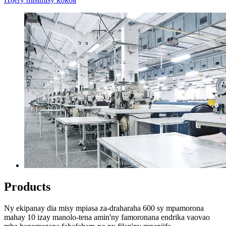
Products
Ny ekipanay dia misy mpiasa za-draharaha 600 sy mpamorona
mahay 10 izay manolo-tena amin'ny famoronana endrika vaovao