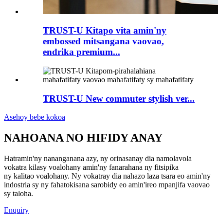
TRUST-U Kitapo vita amin'ny
embossed mitsangana vaovao,
endrika premium...
TRUST-U New commuter stylish ver...
Asehoy bebe kokoa
NAHOANA NO HIFIDY ANAY
Hatramin'ny nananganana azy, ny orinasanay dia namolavola
vokatra kilasy voalohany amin'ny fanarahana ny fitsipika
ny kalitao voalohany. Ny vokatray dia nahazo laza tsara eo amin'ny
indostria sy ny fahatokisana sarobidy eo amin'ireo mpanjifa vaovao
sy taloha.
Enquiry