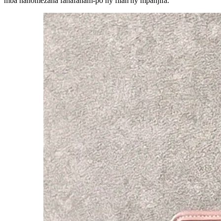
mba hanomezana fahafaham-po ny filan'ny mpanjifa.