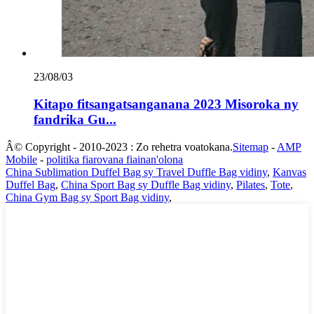
23/08/03
Kitapo fitsangatsanganana 2023 Misoroka ny
fandrika Gu...
Â© Copyright - 2010-2023 : Zo rehetra voatokana.
Sitemap
-
AMP
Mobile
-
politika fiarovana fiainan'olona
China Sublimation Duffel Bag sy Travel Duffle Bag vidiny
,
Kanvas
Duffel Bag
,
China Sport Bag sy Duffle Bag vidiny
,
Pilates
,
Tote
,
China Gym Bag sy Sport Bag vidiny
,