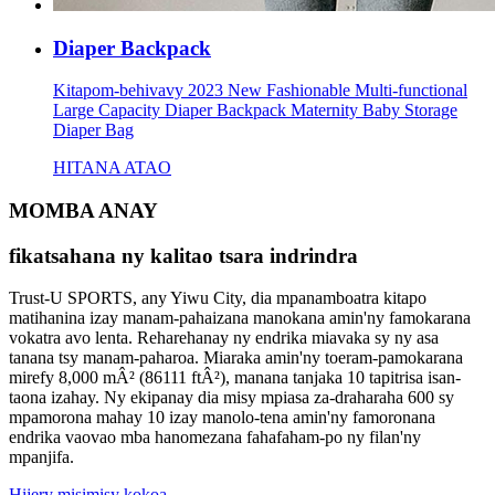
Diaper Backpack
Kitapom-behivavy 2023 New Fashionable Multi-functional
Large Capacity Diaper Backpack Maternity Baby Storage
Diaper Bag
HITANA ATAO
MOMBA ANAY
fikatsahana ny kalitao tsara indrindra
Trust-U SPORTS, any Yiwu City, dia mpanamboatra kitapo
matihanina izay manam-pahaizana manokana amin'ny famokarana
vokatra avo lenta. Reharehanay ny endrika miavaka sy ny asa
tanana tsy manam-paharoa. Miaraka amin'ny toeram-pamokarana
mirefy 8,000 mÂ² (86111 ftÂ²), manana tanjaka 10 tapitrisa isan-
taona izahay. Ny ekipanay dia misy mpiasa za-draharaha 600 sy
mpamorona mahay 10 izay manolo-tena amin'ny famoronana
endrika vaovao mba hanomezana fahafaham-po ny filan'ny
mpanjifa.
Hijery misimisy kokoa