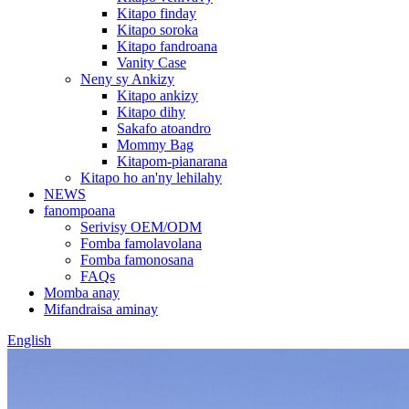
Kitapo finday
Kitapo soroka
Kitapo fandroana
Vanity Case
Neny sy Ankizy
Kitapo ankizy
Kitapo dihy
Sakafo atoandro
Mommy Bag
Kitapom-pianarana
Kitapo ho an'ny lehilahy
NEWS
fanompoana
Serivisy OEM/ODM
Fomba famolavolana
Fomba famonosana
FAQs
Momba anay
Mifandraisa aminay
English