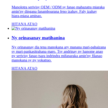
Manolotra serivisy OEM / ODM sy fanao mahazatra miaraka
amin'ny dingana fanamboarana feno izahay. Faly izahay
hiara-miasa aminao.
HITANA ATAO
Ny orinasanay matihanina
Ny orinasanay dia tena manokana ary manana mari-pahaizana
sy mari-pankasitrahana maro. Tsy andrinay ny hanome anao
ny serivisy fanao tsara indrindra mifanaraka amin'ny filanao
manokana sy ny vokatrao.
HITANA ATAO