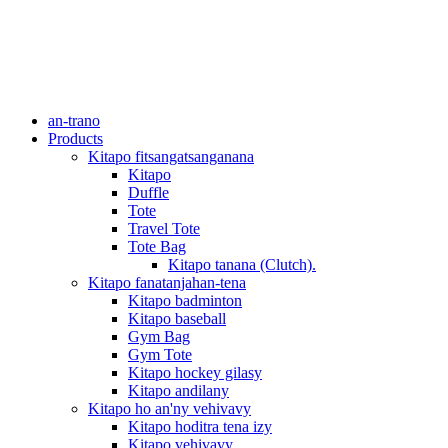
an-trano
Products
Kitapo fitsangatsanganana
Kitapo
Duffle
Tote
Travel Tote
Tote Bag
Kitapo tanana (Clutch).
Kitapo fanatanjahan-tena
Kitapo badminton
Kitapo baseball
Gym Bag
Gym Tote
Kitapo hockey gilasy
Kitapo andilany
Kitapo ho an'ny vehivavy
Kitapo hoditra tena izy
Kitapo vehivavy