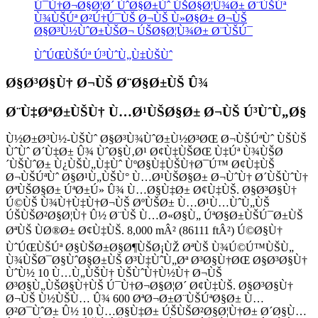
Ú¯Ù†Ø¬Ø§Ø¦Ø´ ÙˆØ§Ø±Ùˆ ÚŠØ§Ø¦Ù¾Ø± Ø¨ÙŠÚª
Ù¾ÙŠÚª Ø²Ú†Ú¯ÙŠ Ø¬ÙŠ Ù»Ø§Ø± Ø¬ÙŠ
Ø§Ø³Ù½ÙˆØ±ÙŠØ¬ ÚŠØ§Ø¦Ù¾Ø± Ø¨ÙŠÚ¯
ÙˆÚŒÙŠÚª Ú³ÙˆÙ„Ù‡ÙŠÙˆ
Ø§Ø³Ø§Ù† Ø¬ÙŠ Ø¨Ø§Ø±ÙŠ Û¾
Ø¨Ù‡ØªØ±ÙŠÙ† Ù…Ø¹ÙŠØ§Ø± Ø¬ÙŠ Ú³ÙˆÙ„Ø§
Ù½Ø±Ø³Ù½-ÙŠÙˆ Ø§Ø³Ù¾ÙˆØ±Ù½Ø³ØŒ Ø¬ÙŠÚªÙˆ ÙŠÙŠ
ÙˆÙˆ Ø´Ù‡Ø± Û¾ ÙˆØ§Ù‚Ø¹ Ø¢Ù‡ÙŠØŒ Ù‡Úª Ù¾ÙŠØ
´ÙŠÙˆØ± Ù¿ÙŠÙ„Ù‡Ùˆ ÙºØ§Ù‡ÙŠÙ†Ø¯Ú™ Ø¢Ù‡ÙŠ
Ø¬ÙŠÚªÙˆ Ø§Ø¹Ù„ÙŠÙ° Ù…Ø¹ÙŠØ§Ø± Ø¬ÙˆÙ† Ø´ÙŠÙˆÙ†
ØªÙŠØ§Ø± ÚªØ±Ú» Û¾ Ù…Ø§Ù‡Ø± Ø¢Ù‡ÙŠ. Ø§Ø³Ø§Ù†
Ú©ÙŠ Ù¾Ù†Ù‡Ù†Ø¬ÙŠ ØºÙŠØ± Ù…Ø¹Ù…ÙˆÙ„ÙŠ
ÚŠÙŠØ²Ø§Ø¦Ù† Û½ Ø¨ÙŠ Ù…Ø«Ø§Ù„ ÚªØ§Ø±ÙŠÚ¯Ø±ÙŠ
ØªÙŠ ÙØ®Ø± Ø¢Ù‡ÙŠ. 8,000 mÂ² (86111 ftÂ²) Ú©Ø§Ù†
ÙˆÚŒÙŠÚª Ø§ÙŠØ±Ø§Ø¶ÙŠØ¡ÙŽ ØªÙŠ Ù¾Ú©Ú™ÙŠÙ„
Ù¾ÙŠØ¯Ø§ÙˆØ§Ø±ÙŠ Ø³Ù‡ÙˆÙ„Øª Ø³Ø§Ù†ØŒ Ø§Ø³Ø§Ù†
ÙˆÙ½ 10 Ù…Ù„ÙŠÙ† ÙŠÙˆÙ†Ù½Ù† Ø¬ÙŠ
Ø³Ø§Ù„ÙŠØ§Ù†ÙŠ Ú¯Ù†Ø¬Ø§Ø¦Ø´ Ø¢Ù‡ÙŠ. Ø§Ø³Ø§Ù†
Ø¬ÙŠ Ù½ÙŠÙ… Û¾ 600 ØªØ¬Ø±Ø¨ÙŠÚªØ§Ø± Ù…
Ø²Ø¯ÙˆØ± Û½ 10 Ù…Ø§Ù‡Ø± ÚŠÙŠØ²Ø§Ø¦Ù†Ø± Ø´Ø§Ù…