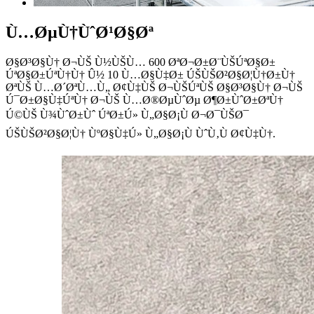
Ù…ØµÙ†ÙˆØ¹Ø§Øª
Ø§Ø³Ø§Ù† Ø¬ÙŠ Ù½ÙŠÙ… 600 ØªØ¬Ø±Ø¨ÙŠÚªØ§Ø±
ÚªØ§Ø±ÚªÙ†Ù† Û½ 10 Ù…Ø§Ù‡Ø± ÚŠÙŠØ²Ø§Ø¦Ù†Ø±Ù†
ØªÙŠ Ù…Ø´ØªÙ…Ù„ Ø¢Ù‡ÙŠ Ø¬ÙŠÚªÙŠ Ø§Ø³Ø§Ù† Ø¬ÙŠ
Ú¯Ø±Ø§Ù‡ÚªÙ† Ø¬ÙŠ Ù…Ø®ØµÙˆØµ Ø¶Ø±ÙˆØ±ØªÙ†
Ú©ÙŠ Ù¾ÙˆØ±Ùˆ ÚªØ±Ú» Ù„Ø§Ø¡Ù Ø¬Ø¯ÙŠØ¯
ÚŠÙŠØ²Ø§Ø¦Ù† ÙºØ§Ù‡Ú» Ù„Ø§Ø¡Ù ÙˆÙ‚Ù Ø¢Ù‡Ù†.