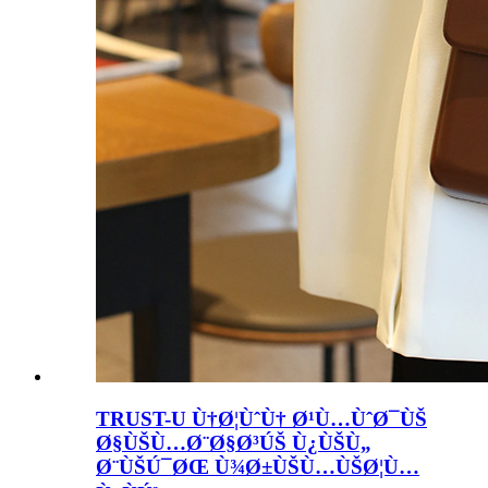
TRUST-U Ù†Ø¦ÙˆÙ† Ø¹Ù…ÙˆØ¯ÙŠ
Ø§ÙŠÙ…Ø¨Ø§Ø³ÚŠ Ù¿ÙŠÙ„
Ø¨ÙŠÚ¯ØŒ Ù¾Ø±ÙŠÙ…ÙŠØ¦Ù…