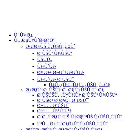
Ú¯Ú¾Ø±
Ù…ØµÙ†ÙˆØ¹Ø§Øª
Ø³ÙØ±ÙŠ Ù¿ÙŠÙ„Ù‡Ùˆ
Ø¨ÙŠÚª Ù¾ÙŠÚª
ÚŠÙÙ„
Ù½ÙˆÙ½
Ø³ÙØ± Ø¬Ùˆ Ù½ÙˆÙ½
Ù½ÙˆÙ½ Ø¨ÙŠÚ¯
Ù‡Ù¿ (ÚªÙ„Ú†) Ù¿ÙŠÙ„Ù‡Ø§
Ø±Ø§Ù†Ø¯ÙŠÙ† Ø¬Ø§ Ù¿ÙŠÙ„Ù‡Ø§
Ø¨ÙŠÚŠÙ…Ù†Ù½Ù† Ø¨ÙŠÚª Ù¾ÙŠÚª
Ø¨ÙŠØ³ Ø¨Ø§Ù„ Ø¨ÙŠÚ¯
Ø¬Ù… Ø¨ÙŠÚ¯
Ø¬Ù… Ù½ÙˆÙ½
Ø¨Ø±ÙØ§Ù†ÙŠ Ù‡Ø§ÚªÙŠ Ù¿ÙŠÙ„Ù‡Ùˆ
ÚªÙ…Ø± ÙˆØ§Ø±Ùˆ Ù¿ÙŠÙ„Ù‡Ùˆ
Ø¹ÙˆØ±ØªÙ† Ù„Ø§Ø¡Ù Ù¿ÙŠÙ„Ù‡Ø§