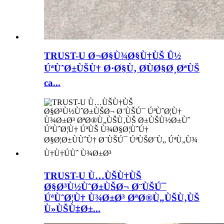
TRUST-U Ø¬Ø§Ù¾Ø§Ù†ÙŠ Û½
ÚªÙˆØ±ÙŠÙ† Ø·Ø§Ù‚ Ø­ÙØ§Ø¸ØªÙŠ
ca...
TRUST-U Ù…ÙŠÙ†ÙŠ
Ø§Ø³Ù½ÙˆØ±ÙŠØ¬ Ø¨ÙŠÚ¯
ÚªÙˆØ¦Ù† Ù¾Ø±Ø³ ØªØ®Ù„ÙŠÙ‚ÙŠ
Ù»ÙŠÙ‡Ø±...