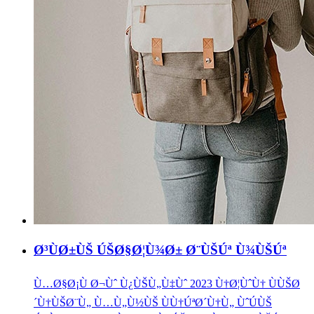
Ø³ÙØ±ÙŠ ÚŠØ§Ø¦Ù¾Ø± Ø¨ÙŠÚª Ù¾ÙŠÚª
Ù…Ø§Ø¡Ù Ø¬Ùˆ Ù¿ÙŠÙ„Ù‡Ùˆ 2023 Ù†Ø¦ÙˆÙ† ÙÙŠØ
´Ù†ÙŠØ¨Ù„ Ù…Ù„Ù½ÙŠ ÙÙ†ÚªØ´Ù†Ù„ ÙˆÚÙŠ