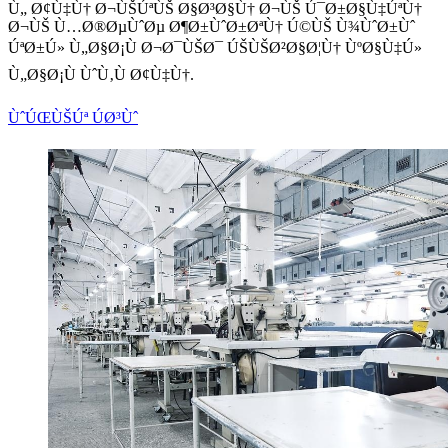
Ù„ Ø¢Ù‡Ù† Ø¬ÙŠÚªÙŠ Ø§Ø³Ø§Ù† Ø¬ÙŠ Ú¯Ø±Ø§Ù‡ÚªÙ†
Ø¬ÙŠ Ù…Ø®ØµÙˆØµ Ø¶Ø±ÙˆØ±ØªÙ† Ú©ÙŠ Ù¾ÙˆØ±Ùˆ
ÚªØ±Ú» Ù„Ø§Ø¡Ù Ø¬Ø¯ÙŠØ¯ ÚŠÙŠØ²Ø§Ø¦Ù† ÙºØ§Ù‡Ú»
Ù„Ø§Ø¡Ù ÙˆÙ‚Ù Ø¢Ù‡Ù†.
ÙˆÚŒÙŠÚª ÚØ³Ùˆ