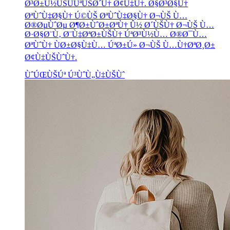
Ø³Ø±Ù½ÙŠÙÚªÙŠØ´Ù† Ø¢Ù‡Ù†. Ø§Ø³Ø§Ù†
ØªÙˆÙ‡Ø§Ù† Ú©ÙŠ ØªÙˆÙ‡Ø§Ù† Ø¬ÙŠ Ù…
Ø®ØµÙˆØµ Ø¶Ø±ÙˆØ±ØªÙ† Û½ Ø´ÙŠÙ† Ø¬ÙŠ Ù…
Ø·Ø§Ø¨Ù‚ Ø¨Ù‡ØªØ±ÙŠÙ† ÚªØ³Ù½Ù… Ø®Ø¯Ù…
ØªÙˆÙ† ÙØ±Ø§Ù‡Ù… ÚªØ±Ú» Ø¬ÙŠ Ù…Ù†ØªØ¸Ø±
Ø¢Ù‡ÙŠÙˆÙ†.
ÙˆÚŒÙŠÚª Ú³ÙˆÙ„Ù‡ÙŠÙˆ