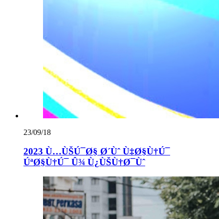
23/09/18
2023 Ù…ÙŠÚ¯Ø§ Ø´Ùˆ Ù‡Ø§Ù†Ú¯
ÚªØ§Ù†Ú¯ Û¾ Ù¿ÙŠÙ†Ø¯Ùˆ