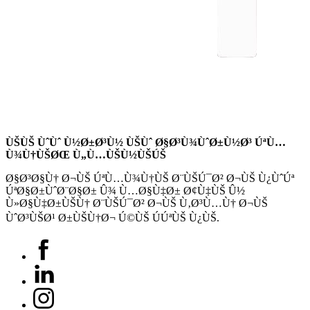
ÙŠÙŠ ÙˆÙˆ Ù½Ø±Ø³Ù½ ÙŠÙˆ Ø§Ø³Ù¾ÙˆØ±Ù½Ø³ ÚªÙ…
Ù¾Ù†ÙŠØŒ Ù„Ù…ÙŠÙ½ÙŠÚŠ
Ø§Ø³Ø§Ù† Ø¬ÙŠ ÚªÙ…Ù¾Ù†ÙŠ Ø¨ÙŠÚ¯Ø² Ø¬ÙŠ Ù¿ÙˆÚª
ÚªØ§Ø±ÙˆØ¨Ø§Ø± Û¾ Ù…Ø§Ù‡Ø± Ø¢Ù‡ÙŠ Û½
Ù»Ø§Ù‡Ø±ÙŠÙ† Ø¨ÙŠÚ¯Ø² Ø¬ÙŠ Ù‚Ø³Ù…Ù† Ø¬ÙŠ
ÙˆØ³ÙŠØ¹ Ø±ÙŠÙ†Ø¬ Ú©ÙŠ ÚÚªÙŠ Ù¿ÙŠ.