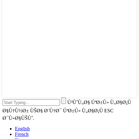
Ú³ÙˆÙ„Ø§ ÚªØ±Ú» Ù„Ø§Ø¡Ù
Ø§Ù†Ù½Ø± ÙŠØ§ Ø¨Ù†Ø¯ ÚªØ±Ú» Ù„Ø§Ø¡Ù ESC
Ø¯Ù»Ø§ÙŠÙˆ.
English
French