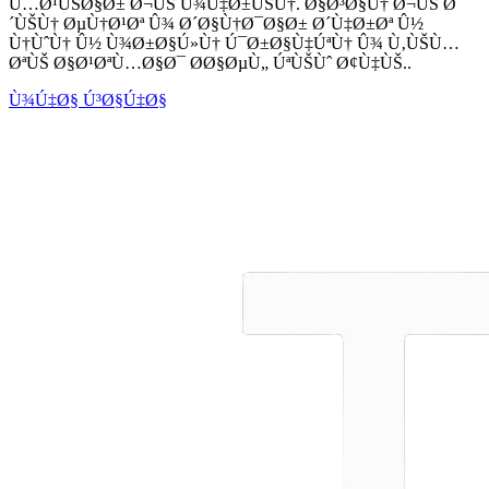
Ù…Ø¹ÙŠØ§Ø± Ø¬ÙŠ Ù¾Ù‡Ø±ÙŠÙ†. Ø§Ø³Ø§Ù† Ø¬ÙŠ Ø
´ÙŠÙ† ØµÙ†Ø¹Øª Û¾ Ø´Ø§Ù†Ø¯Ø§Ø± Ø´Ù‡Ø±Øª Û½
Ù†ÙˆÙ† Û½ Ù¾Ø±Ø§Ú»Ù† Ú¯Ø±Ø§Ù‡ÚªÙ† Û¾ Ù‚ÙŠÙ…
ØªÙŠ Ø§Ø¹ØªÙ…Ø§Ø¯ Ø­Ø§ØµÙ„ ÚªÙŠÙˆ Ø¢Ù‡ÙŠ..
Ù¾Ú‡Ø§ Ú³Ø§Ú‡Ø§