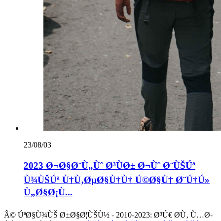
23/08/03
2023 Ø¬Ø§Ø¨Ù„Ùˆ Ø³ÙØ± Ø¬Ùˆ Ø¨ÙŠÚª
Ù¾ÙŠÚª Ù†Ù‚ØµØ§Ù†Ù† Ú©Ø§Ù† Ø¨Ú†Ú»
Ù„Ø§Ø¡Ù...
Â© ÚªØ§Ù¾ÙŠ Ø±Ø§Ø¦ÙŠÙ½ - 2010-2023: Ø³Ú€ Ø­Ù‚ Ù…Ø­