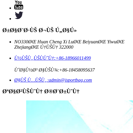
Ø±Ø§Ø¨Ø·ÙŠ Ø¬ÙŠ Ú„Ø§Ú»
NO330ØŒ Huan Cheng Xi LuØŒ BeiyuanØŒ YiwuØŒ
ZhejiangØŒ Ú†ÙŠÙ† 322000
Ù½ÙŠÙ„ÙŠÙÙˆÙ†:
+86-18966011499
ÙˆØ§Ù½Ø³ Ø§ÙŠÙ¾:
+86-18458095637
Ø§ÙŠ Ù…ÙŠÙ„:
admin@isportbag.com
ØªØ§Ø²ÙŠÙˆÙ† Ø®Ø¨Ø±ÙˆÙ†