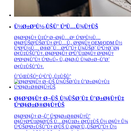
Ù½Ø±Ø³Ù½-ÙŠÙˆ ÚªÙ…Ù¾Ù†ÙŠ
Ø§Ø³Ø§Ù† Ù‡Úª Ø¬Ø§Ù…Ø¹ ÚªØ³Ù½Ù…
Ø§Ø¦ÙŠØ²ÙŠØ´Ù† Ø¹Ù…Ù„ Ø³Ø§Ù† OEM/ODM Û½
ÚªØ³Ù½Ù… Ø®Ø¯Ù…ØªÙˆÙ† Ù¾ÙŠØ´ ÚªÙ†Ø¯Ø§
Ø¢Ù‡ÙŠÙˆÙ†. Ø§Ø³Ø§Ù† ØªÙˆÙ‡Ø§Ù† Ø³Ø§Ù†
ØªØ¹Ø§ÙˆÙ† ÚªØ±Ú» Ù„Ø§Ø¡Ù Ù¾Ø±Ø¬ÙˆØ´
Ø¢Ù‡ÙŠÙˆÙ†.
ÙˆÚŒÙŠÚª Ú³ÙˆÙ„Ù‡ÙŠÙˆ
Ø§Ø³Ø§Ù† Ø¬ÙŠ Ù¾ÙŠØ´Ù‡ ÙˆØ±Ø§Ù†Ù‡
ÚªØ§Ø±Ø®Ø§Ù†ÙŠ
Ø§Ø³Ø§Ù† Ø¬Ùˆ ÚªØ§Ø±Ø®Ø§Ù†Ùˆ
Ø§Ù†ØªÙ‡Ø§Ø¦ÙŠ Ù…Ø§Ù‡Ø± Ø¢Ù‡ÙŠ Û½ Ø§Ù† Û¾
ÚªÙŠØªØ±ÙŠÙˆÙ† Ø¦ÙŠ Ù‚Ø§Ø¨Ù„ÙŠØªÙˆÙ† Û½