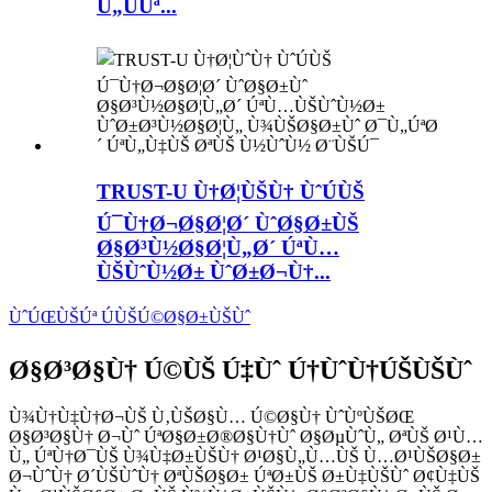
Ù„ÙÚª...
TRUST-U Ù†Ø¦ÙŠÙ† ÙˆÚÙŠ
Ú¯Ù†Ø¬Ø§Ø¦Ø´ ÙˆØ§Ø±ÙŠ
Ø§Ø³Ù½Ø§Ø¦Ù„Ø´ ÚªÙ…
ÙŠÙˆÙ½Ø± ÙˆØ±Ø¬Ù†...
ÙˆÚŒÙŠÚª ÚÙŠÚ©Ø§Ø±ÙŠÙˆ
Ø§Ø³Ø§Ù† Ú©ÙŠ Ú‡Ùˆ Ú†ÙˆÙ†ÚŠÙŠÙˆ
Ù¾Ù†Ù‡Ù†Ø¬ÙŠ Ù‚ÙŠØ§Ù… Ú©Ø§Ù† ÙˆÙºÙŠØŒ
Ø§Ø³Ø§Ù† Ø¬Ùˆ ÚªØ§Ø±Ø®Ø§Ù†Ùˆ Ø§ØµÙˆÙ„ ØªÙŠ Ø¹Ù…
Ù„ ÚªÙ†Ø¯ÙŠ Ù¾Ù‡Ø±ÙŠÙ† Ø¹Ø§Ù„Ù…ÙŠ Ù…Ø¹ÙŠØ§Ø±
Ø¬ÙˆÙ† Ø´ÙŠÙˆÙ† ØªÙŠØ§Ø± ÚªØ±ÙŠ Ø±Ù‡ÙŠÙˆ Ø¢Ù‡ÙŠ