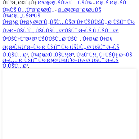
ÙÙˆØ¸ Ø¢Ù‡Ù†.
Ø³Ø§Ø¦ÙŠÙ½ Ù…ÙŠÙ¾
-
Ø§ÙŠ Ø§ÙŠÙ…
Ù¾ÙŠ Ù…ÙˆØ¨Ø§Ø¦Ù„
-
Ø±Ø§Ø²Ø¯Ø§Ø±ÙŠ
Ù¾Ø§Ù„ÙŠØ³ÙŠ
Ú†Ø§Ø¦Ù†Ø§ Ø³Ø¨Ù„ÙŠÙ…ÙŠØ´Ù† ÚŠÙÙŠÙ„ Ø¨ÙŠÚ¯ Û½
Ù½Ø±ÙŠÙˆÙ„ ÚŠÙÙŠÙ„ Ø¨ÙŠÚ¯ Ø¬ÙŠ Ù‚ÙŠÙ…Øª
,
ÚªÙŠÙ†ÙˆØ§Ø³ ÚŠÙÙŠÙ„ Ø¨ÙŠÚ¯
,
Ú†Ø§Ø¦Ù†Ø§
Ø§Ø³Ù¾ÙˆØ±Ù½ Ø¨ÙŠÚ¯ Û½ ÚŠÙÙ„ Ø¨ÙŠÚ¯ Ø¬ÙŠ
Ù‚ÙŠÙ…Øª
,
Ù¾Ø§Ø¦Ù„ÙŠÙ½Ø³
,
Ù½ÙˆÙ½
,
Ú†ÙŠÙ† Ø¬ÙŠ
Ø¬Ù… Ø¨ÙŠÚ¯ Û½ Ø§Ø³Ù¾ÙˆØ±Ù½ Ø¨ÙŠÚ¯ Ø¬ÙŠ
Ù‚ÙŠÙ…Øª
,