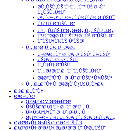
Ø­Ù‚ÙŠÙ‚ÙŠ Ú†Ù…Ú™ÙŠ Ø¬Ùˆ
Ù¿ÙŠÙ„Ù‡Ùˆ
Ø¹ÙˆØ±ØªÙ† Ø¬Ùˆ Ù½ÙˆÙ½ Ø¨ÙŠÚ¯
ÙÙˆÙ† Ø¨ÙŠÚ¯Ø²
ÚªÙ„Ù‡ÙŠ ÙˆØ§Ø±Ø§ Ù¿ÙŠÙ„Ù‡Ø§
Ù½ÙˆØ§Ø¦Ù„ÙŠÙ½Ø±ÙŠ Ø¨ÙŠÚ¯Ø²
ÙˆÙŠÙ†Ù½ÙŠ ÚªÙŠØ³
Ù…Ø§Ø¡Ù Û½ Ù»Ø§Ø±
Ù»Ø§Ø±Ù† Ø¬Ø§ Ø¨ÙŠÚª Ù¾ÙŠÚª
ÚŠØ§Ù†Ø³ Ø¨ÙŠÚ¯
Ù„Ù†Ú† Ø¨ÙŠÚ¯
Ù…Ø§Ø¡Ù Ø¬Ùˆ Ù¿ÙŠÙ„Ù‡Ùˆ
Ø§Ø³ÚªÙˆÙ„ Ø¬Ùˆ Ø¨ÙŠÚª Ù¾ÙŠÚª
Ù…Ø±Ø¯Ù† Ù„Ø§Ø¡Ù Ù¿ÙŠÙ„Ù‡Ø§
Ø®Ø¨Ø±ÙˆÙ†
Ø³Ø±ÙˆØ³
OEM/ODM Ø³Ø±ÙˆØ³
ÚŠÙŠØ²Ø§Ø¦Ù† Ø¬Ùˆ Ø¹Ù…Ù„
Ù¾ÙŠÚªÙ†Ú¯ Ø¬Ùˆ Ø¹Ù…Ù„
Ø§ÚªØ«Ø± Ù¾Ú‡ÙŠØ§ ÙˆÙŠØ§ Ø³ÙˆØ§Ù„
Ø§Ø³Ø§Ù† Ø¬ÙŠ Ø¨Ø§Ø±ÙŠ Û¾
Ø§Ø³Ø§Ù† Ø³Ø§Ù† Ø±Ø§Ø¨Ø·Ùˆ ÚªØ±ÙŠÙˆ